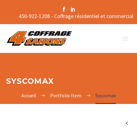
450-922-1208 - Coffrage résidentiel et commercial
SYSCOMAX
Accueil
Portfolio Item
Syscomax
