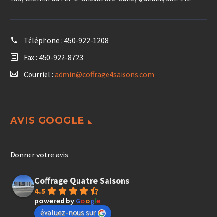
Téléphone :
450-922-1208
Fax : 450-922-8723
Courriel :
admin@coffrage4saisons.com
AVIS GOOGLE
Donner votre avis
Coffrage Quatre Saisons
4.5
powered by
G
o
o
g
l
e
évaluez-nous sur