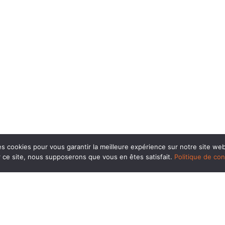
es cookies pour vous garantir la meilleure expérience sur notre site web
er ce site, nous supposerons que vous en êtes satisfait.
Politique de con
LES FACEBOOK
CONTACT