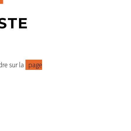
STE
dre sur la
page