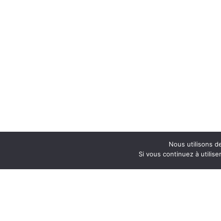
Nous utilisons d
Si vous continuez à utilis
COFFRAGE 4 SAISONS
NOUVEL
INC.