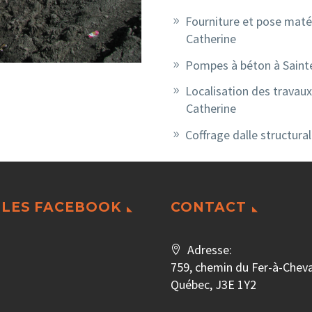
Fourniture et pose matér
Catherine
Pompes à béton à Saint
Localisation des travaux
Catherine
Coffrage dalle structura
LES FACEBOOK
CONTACT
Adresse:
759, chemin du Fer-à-Cheval
Québec, J3E 1Y2