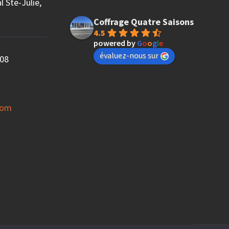
 Ste-Julie,
Coffrage Quatre Saisons
4.5
powered by
G
o
o
g
l
e
évaluez-nous sur
08
com