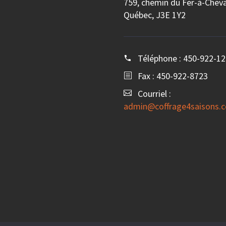
759, chemin du Fer-à-Cheval
Québec, J3E 1Y2
Téléphone :
450-922-12
Fax : 450-922-8723
Courriel :
admin@coffrage4saisons.