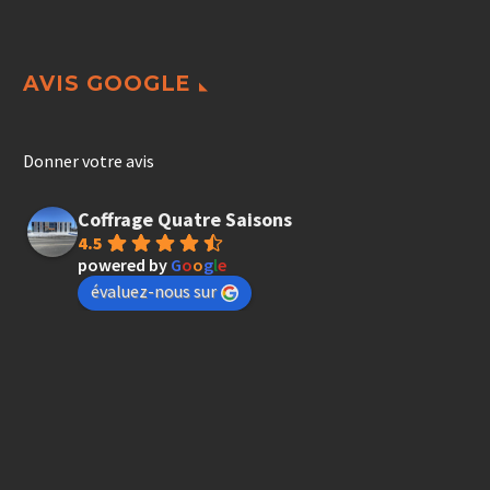
AVIS GOOGLE
Donner votre avis
Coffrage Quatre Saisons
4.5
powered by
G
o
o
g
l
e
évaluez-nous sur