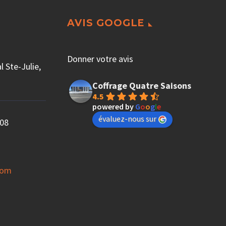
AVIS GOOGLE
Donner votre avis
 Ste-Julie,
Coffrage Quatre Saisons
4.5
powered by
G
o
o
g
l
e
évaluez-nous sur
08
com