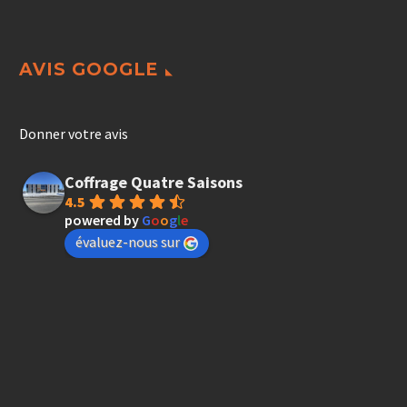
AVIS GOOGLE
Donner votre avis
Coffrage Quatre Saisons
4.5
powered by
G
o
o
g
l
e
évaluez-nous sur